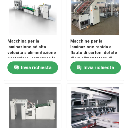
Macchina per la
Macchine per la
laminazione ad alta
laminazione rapida a
velocità a alimentazione
flauto di cartoni dotate
posteriore, compresa la
di un alimentatore di
gamma di spessore della
punta opzionale che
Invia richiesta
Invia richiesta
laminazione da 1 a 10
offre operazioni di
mm, progettata per una
imballaggio fluide
produzione costante