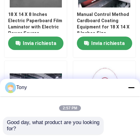
18 X 14 X 8 Inches
Manual Control Method
Electric Paperboard Film
Cardboard Coating
Laminator with Electric
Equipment for 18 X 14 X
Power Source
8 Inches Size
Invia richiesta
Invia richiesta
Tony
2:57 PM
Good day, what product are you looking 
Laminatrice per cartone
Adesivo PUR 100-
for?
ad alta precisione con
500GSM Macchina per la
accuratezza di ±0,5 mm
laminazione di film di