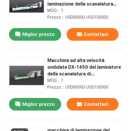
laminazione della scanalatura
della scatola di 5 strati del CE
MOQ：1
Prezzo：USD80000-USD150000
Miglior prezzo
Contattaci
Macchina ad alta velocità
ondulata DX-1450 del laminatore
della scanalatura di
1450mm*1450mm
MOQ：1
Prezzo：USD80000-USD150000
Miglior prezzo
Contattaci
macchina di laminazione del