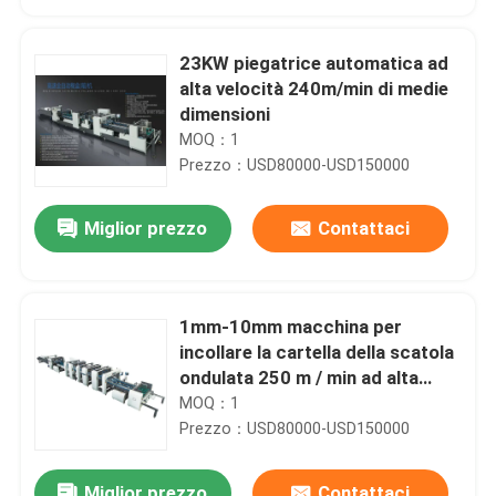
23KW piegatrice automatica ad
alta velocità 240m/min di medie
dimensioni
MOQ：1
Prezzo：USD80000-USD150000
Miglior prezzo
Contattaci
1mm-10mm macchina per
Casa.
incollare la cartella della scatola
ondulata 250 m / min ad alta
velocità
MOQ：1
Prodotti
Prezzo：USD80000-USD150000
Su di noi
Miglior prezzo
Contattaci