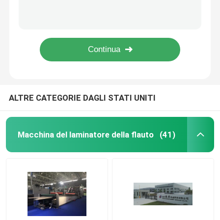
Macchina per laminazione litografica 120m/min CE ondulata su carta stampata
120-600gsm Top Sheet Auto Flauto Laminatore Ondulato Macchina Laminatore CE
Laminatore a flauto ad alta velocità
1650mmx1650mm Flauto Laminazione Incollatrice Controllo PLC
Laminatore per flauto ad alta velocità sul bordo anteriore 150m/Min Macchina per laminazione litografica
macchina di laminazione del cartone
3 strati 5 strati scanalatura ondulata che lamina macchina 380V 25HP DX-1650XL
Laminatore automatico della flauto
ALTRE CATEGORIE DAGLI STATI UNITI
laminatore della flauto di 5 pieghe
Macchina del laminatore della flauto
(41)
macchina del gluer della cartella
Impilatore automatico
Macchina girapila