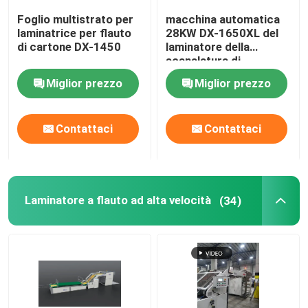
Foglio multistrato per
macchina automatica
Macchina laminatrice a film termico
laminatrice per flauto
28KW DX-1650XL del
di cartone DX-1450
laminatore della
scanalatura di
1650mm*1650mm
Macchina per laminazione litografica
Miglior prezzo
Miglior prezzo
laminazione della flauto che incolla macchina
Contattaci
Contattaci
Macchina laminatrice a film a coltello caldo
Laminatore a flauto ad alta velocità
(34)
Macchina plastificatrice per film a catena
Laminatore del cartone