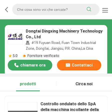
Dongtai Dingxing Machinery Technology
Co., Ltd
#19 Fuyuan Road, Fuan Town Industrial
Zone, Dongtai, Jiangsu, P.R. China,La Cina
5.0
Fornitore verificato
chiamare ora
Contattaci
prodotti
Circa noi
Controllo ondulato dello SpA
della macchina incollante della