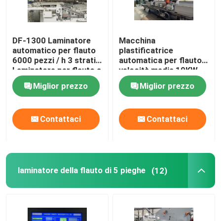
DF-1300 Laminatore
Macchina
automatico per flauto
plastificatrice
6000 pezzi / h 3 strati
automatica per flauto a
Laminatore per flauto a
velocità media 19KW
5 strati
DF-1650L
Miglior prezzo
Miglior prezzo
Contattaci
Contattaci
laminatore della flauto di 5 pieghe
(12)