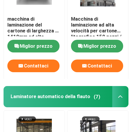
macchina di
Macchina di
laminazione del
laminazione ad alta
cartone di larghezza di
velocità per cartone
1410mm ad alta
litografico 150 pezzi /
velocità DX-1410
min DX-1207
Miglior prezzo
Miglior prezzo
Contattaci
Contattaci
Laminatore automatico della flauto
(7)