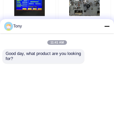
Macchina
macchina di
Tony
plastificatrice
laminazione del
automatica per flauto a
cartone ondulato del
combinazione a due
laminatore della
11:41 AM
flauti 5000 pezzi / ora
scanalatura di 5 pieghe
Miglior prezzo
Miglior prezzo
DW-1650
di 1650*1450mm
Good day, what product are you looking 
for?
Contattaci
Contattaci
Osservi più
Casa
Circa noi
Contattaci
Desktop Site
Mappa del sito
Politica sulla privacy