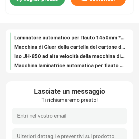
Laminatore a flauto automatico singolo a tre strati velocità media DF-1650EL
pressione di aspirazione della macchina 40KPA del tornitore del mucchio di carta di 800*1200mm
visita della fabbrica
Macchina di laminazione ad alta velocità per cartone litografico 150 pezzi / min DX-1207
Laminatore per flauto ad alta velocità Litho 10000 pz/h servocomandato sincrono
Laminatore automatico per flauto 1450mm * 1450mm Rowan Series DF-1450L
Controllo della qualità
Macchina di Gluer della cartella del cartone di larghezza del touch screen 1100mm a basso rumore
Iso JH-850 ad alta velocità della macchina di Gluer della cartella automatica della scatola di quattro esagonali
Contattaci
Macchina laminatrice automatica per flauto all'avanguardia 29KW DX-2100
macchina per laminazione litografica 1650 * 1650 mm 150 m / min ad alta velocità
Notizie
1450mm * 1100mm Macchina per incollare la laminazione automatica della scanalatura DF-1450S
Lasciate un messaggio
L'alimentatore posteriore 3 piega 5 piega il controllo dello SpA della macchina 150m/Min del laminatore della scanalatura
Casi
Ti richiameremo presto!
Macchina per la laminazione di pellicole per adesivi PUR senza solventi GIRASOLE SF-102
Laminatore a film termico metallizzato 1080×950mm con lama calda 68kW
Chiedi un preventivo
Macchina plastificatrice a film a catena termica per alimentatore automatico 68kW MTM-108E3
film termico di 1080*1450mm che lamina macchina 10-70m/min MTM-145E3
Macchina del laminatore della flauto