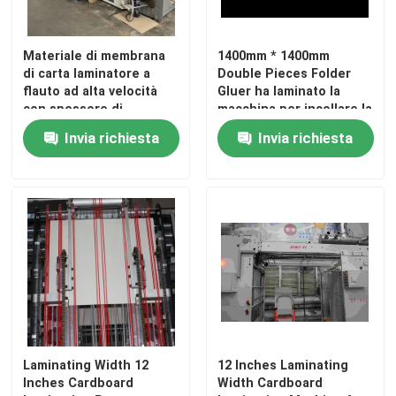
visita della fabbrica
Materiale di membrana
1400mm * 1400mm
di carta laminatore a
Double Pieces Folder
flauto ad alta velocità
Gluer ha laminato la
Controllo della qualità
con spessore di
macchina per incollare la
laminazione da 1 a 10
cartella E
Invia richiesta
Invia richiesta
mm e cartoni per
Contattaci
l'industria
Notizie
Casi
Chiedi un preventivo
Laminating Width 12
12 Inches Laminating
Inches Cardboard
Width Cardboard
Macchina del laminatore della flauto