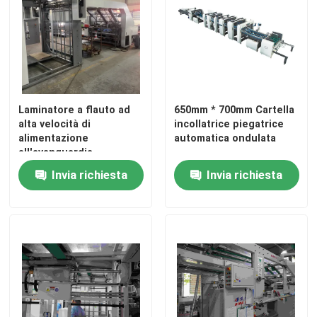
Laminatore a flauto ad alta velocità
macchina di laminazione del cartone
Laminatore a flauto ad
650mm * 700mm Cartella
alta velocità di
incollatrice piegatrice
Laminatore automatico della flauto
alimentazione
automatica ondulata
all'avanguardia
Spessore di laminazione
laminatore della flauto di 5 pieghe
Invia richiesta
Invia richiesta
1-10 mm
macchina del gluer della cartella
Impilatore automatico
Macchina girapila