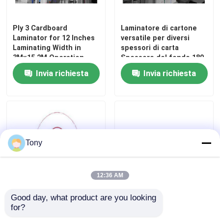
Macchina laminatrice a film termico
Ply 3 Cardboard
Laminatore di cartone
Laminator for 12 Inches
versatile per diversi
Laminating Width in
spessori di carta
Macchina per laminazione litografica
3M×15.2M Operation
Spessore del fondo 180-
Space
2000 g/m2
Invia richiesta
Invia richiesta
laminazione della flauto che incolla macchina
Macchina laminatrice a film a coltello caldo
Tony
Macchina plastificatrice per film a catena
12:36 AM
Laminatore del cartone
Good day, what product are you looking 
Adesivo PUR 100-
Macchina di laminazione
for?
500GSM Macchina per la
pur senza solventi della
laminazione di film di
macchina del laminatore