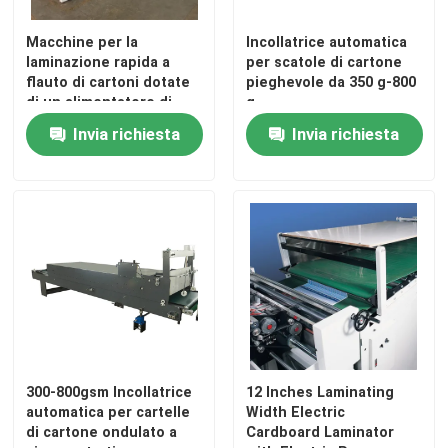
Macchine per la
Incollatrice automatica
laminazione rapida a
per scatole di cartone
flauto di cartoni dotate
pieghevole da 350 g-800
di un alimentatore di
g
punta opzionale che
Invia richiesta
Invia richiesta
offre operazioni di
imballaggio fluide
300-800gsm Incollatrice
12 Inches Laminating
automatica per cartelle
Width Electric
di cartone ondulato a
Cardboard Laminator