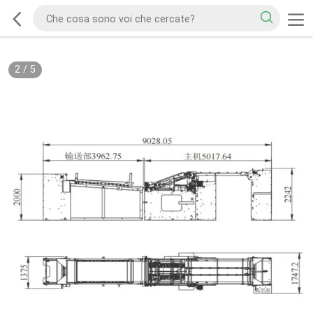
2
/
5