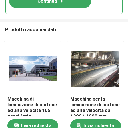
Continua
Prodotti raccomandati
Casa.
Macchina di
Macchina per la
laminazione di cartone
laminazione di cartone
Prodotti
ad alta velocità 105
ad alta velocità da
pezzi / min
1200 * 1000 mm
Invia richiesta
Invia richiesta
Su di noi