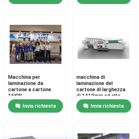
visita della fabbrica
Controllo della qualità
Contattaci
Notizie
Macchina per
macchina di
laminazione da
laminazione del
cartone a cartone
cartone di larghezza
16KW
di 1410mm ad alta
Casi
velocità DX-1410
Invia richiesta
Invia richiesta
Chiedi un preventivo
Macchina del laminatore della flauto