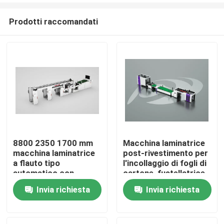
Prodotti raccomandati
8800 2350 1700 mm
Macchina laminatrice
macchina laminatrice
post-rivestimento per
Casa.
a flauto tipo
l'incollaggio di fogli di
automatico con
cartone, fustellatrice
sistema remoto
automatica, aumenta
Invia richiesta
Invia richiesta
Prodotti
opzionale progettato
la velocità e la
per l'industria
precisione della
dell'imballaggio
produzione
Su di noi