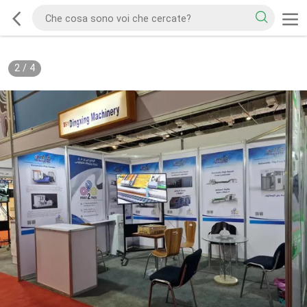
2
/
4