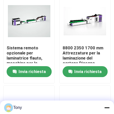
visita della fabbrica
Controllo della qualità
Contattaci
Sistema remoto
8800 2350 1700 mm
opzionale per
Attrezzature per la
laminatrice flauto,
laminazione del
Notizie
macchina per la
cartone Disegno
laminazione post-
personalizzabile che
Invia richiesta
Invia richiesta
rivestimento,
offre prestazioni di
dimensioni 8800 x
laminazione e facile
Casi
2350 x 1700 mm,
manutenzione
progettata per una
laminazione uniforme
Chiedi un preventivo
Tony
Macchina del laminatore della flauto