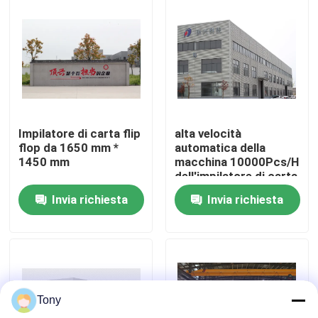
visita della fabbrica
Controllo della qualità
Contattaci
Impilatore di carta flip
alta velocità
flop da 1650 mm *
automatica della
1450 mm
macchina 10000Pcs/H
Notizie
dell'impilatore di carta
di 1450*1450mm
Invia richiesta
Invia richiesta
Casi
Chiedi un preventivo
Tony
Macchina del laminatore della flauto