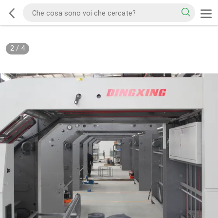
2
/
4