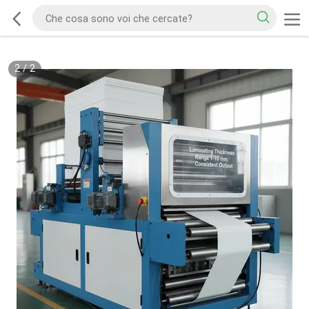
2
/
2