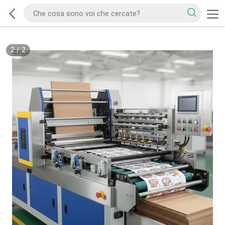
2
/
2