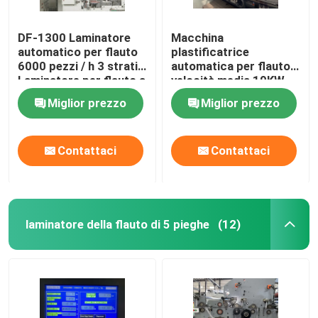
DF-1300 Laminatore
Macchina
automatico per flauto
plastificatrice
6000 pezzi / h 3 strati
automatica per flauto a
Laminatore per flauto a
velocità media 19KW
5 strati
DF-1650L
Miglior prezzo
Miglior prezzo
Contattaci
Contattaci
laminatore della flauto di 5 pieghe
(12)