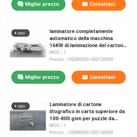
Miglior prezzo
Contattaci
laminatore completamente
automatico della macchina
16KW di laminazione del cartone
di 1200*720mm
MOQ：1
Prezzo：USD80000-USD150000
Miglior prezzo
Contattaci
Laminatore di cartone
litografico in carta superiore da
100-800 gsm per puzzle da
cartellino del prezzo
MOQ：1
Prezzo：USD80000-USD150000