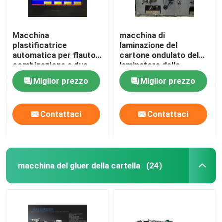
Macchina
macchina di
plastificatrice
laminazione del
automatica per flauto a
cartone ondulato del
combinazione a due
laminatore della
flauti 5000 pezzi / ora
scanalatura di 5 pieghe
Miglior prezzo
Miglior prezzo
DW-1650
di 1650*1450mm
Contattaci
Contattaci
macchina del gluer della cartella
(24)