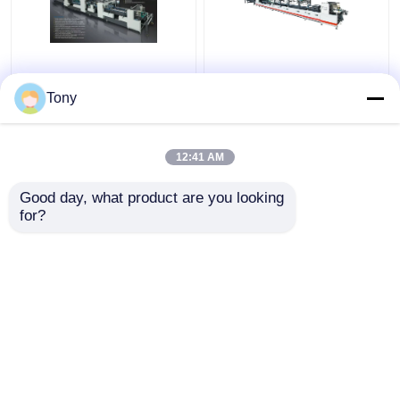
23KW piegatrice
Incollatrice automatica
automatica ad alta
per scatole di cartone
Tony
velocità 240m/min di
pieghevole da 350 g-
medie dimensioni
800 g
12:41 AM
Miglior prezzo
Miglior prezzo
Good day, what product are you looking 
for?
Contattaci
Contattaci
Osservi più
Casa
Circa noi
Contattaci
Desktop Site
Mappa del sito
Politica sulla privacy