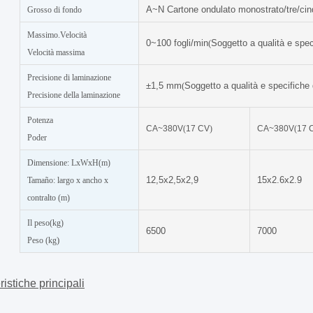
A~N Cartone ondulato monostrato/tre/cinqu
Grosso di fondo
Massimo.Velocità
0~100 fogli/min
(
Soggetto a qualità e spec
Velocità massima
Precisione di laminazione
±1,5 mm
(
Soggetto a qualità e specifiche 
Precisione della laminazione
Potenza
CA~380V
(
17 CV
)
CA~380V
(
17 
Poder
Dimensione: LxWxH(m)
12,5x2,5x2,9
15x2.6x2.9
Tamaño: largo x ancho x
contralto (m)
Il peso(
kg
)
6500
7000
)
Peso (kg
ristiche principali