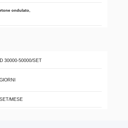
,
artone ondulato
D 30000-50000/SET
 GIORNI
 SET/MESE