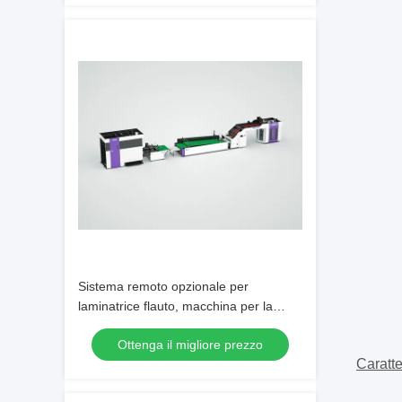
Sistema remoto opzionale per
laminatrice flauto, macchina per la
laminazione post-rivestimento,
Ottenga il migliore prezzo
dimensioni 8800 x 2350 x 1700 mm,
Caratte
progettata per una laminazione
uniforme