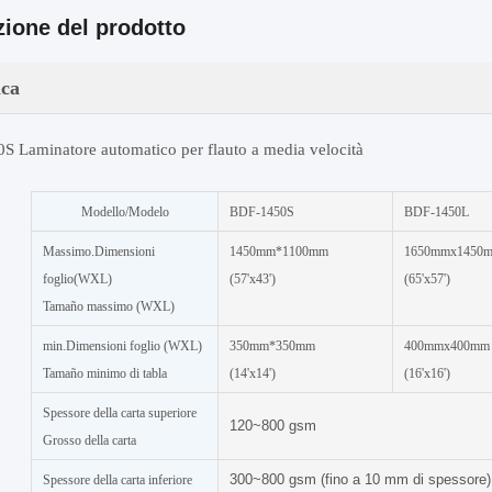
zione del prodotto
ica
S Laminatore automatico per flauto a media velocità
Modello/Modelo
BDF-1450S
BDF-1450L
Massimo.Dimensioni
1450mm*1100mm
1650mmx1450
foglio(WXL)
(57'x43')
(65'x57')
Tamaño massimo (WXL)
min.Dimensioni foglio (WXL)
350mm*350mm
400mmx400mm
Tamaño minimo di tabla
(14'x14')
(16'x16')
Spessore della carta superiore
120~800 gsm
Grosso della carta
300~800 gsm (fino a 10 mm di spessore)
Spessore della carta inferiore