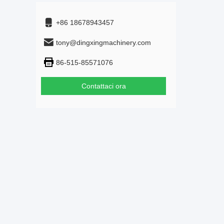
+86 18678943457
tony@dingxingmachinery.com
86-515-85571076
Contattaci ora