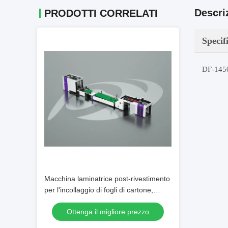
Descri
PRODOTTI CORRELATI
Specif
DF-1450
Macchina laminatrice post-rivestimento
per l'incollaggio di fogli di cartone,
fustellatrice automatica, aumenta la
Ottenga il migliore prezzo
velocità e la precisione della
produzione