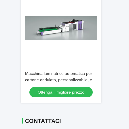
Macchina laminatrice automatica per
cartone ondulato, personalizzabile, con
sistema remoto opzionale, perfetta per
Ottenga il migliore prezzo
processi di imballaggio automatizzati
CONTATTACI