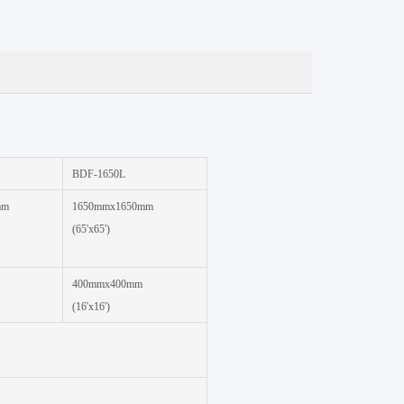
BDF-1650L
mm
1650mmx1650mm
(65'x65')
400mmx400mm
(16'x16')