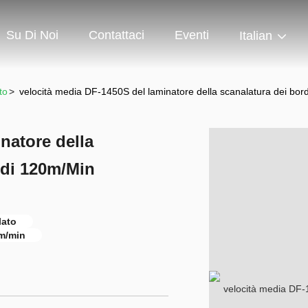
Su Di Noi
Contattaci
Eventi
Italian
to
>
velocità media DF-1450S del laminatore della scanalatura dei bor
natore della
 di 120m/Min
lato
 m/min