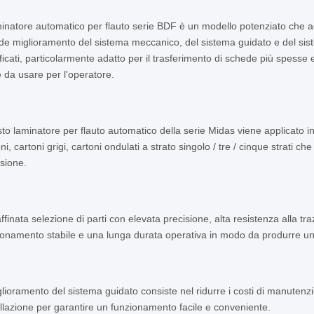
aminatore automatico per flauto serie BDF è un modello potenziato che a
de miglioramento del sistema meccanico, del sistema guidato e del sist
ficati, particolarmente adatto per il trasferimento di schede più spesse
e da usare per l'operatore.
to laminatore per flauto automatico della serie Midas viene applicato 
ni, cartoni grigi, cartoni ondulati a strato singolo / tre / cinque strati 
isione.
ffinata selezione di parti con elevata precisione, alta resistenza alla tr
ionamento stabile e una lunga durata operativa in modo da produrre una gr
iglioramento del sistema guidato consiste nel ridurre i costi di manuten
cillazione per garantire un funzionamento facile e conveniente.