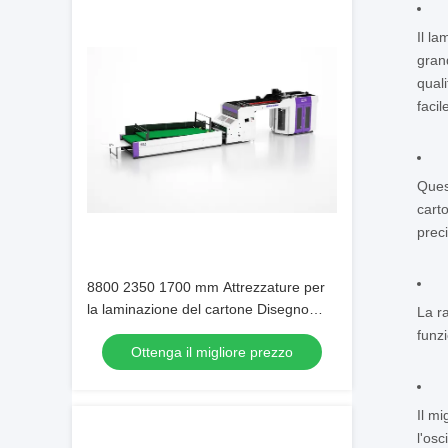
Il l
gran
quali
facil
Ques
carto
prec
8800 2350 1700 mm Attrezzature per
la laminazione del cartone Disegno
La ra
personalizzabile che offre prestazioni di
funz
Ottenga il migliore prezzo
laminazione e facile manutenzione
Il m
l'os