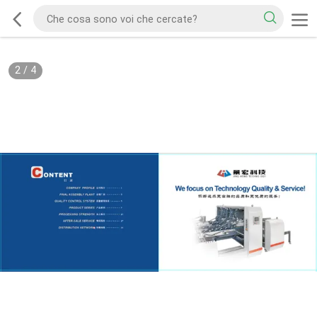
2
/
4