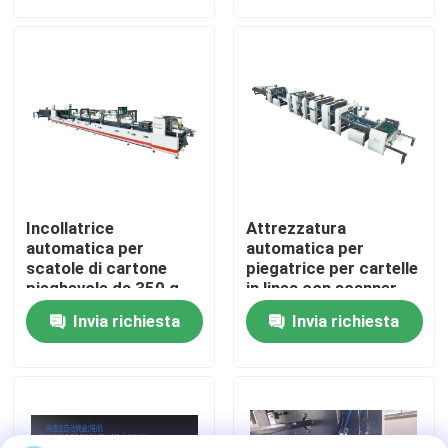
visita della fabbrica
Controllo della qualità
Contattaci
Incollatrice
Attrezzatura
Notizie
automatica per
automatica per
scatole di cartone
piegatrice per cartelle
pieghevole da 350 g-
in linea con scanner
800 g
Casi
Invia richiesta
Invia richiesta
Chiedi un preventivo
Macchina del laminatore della flauto