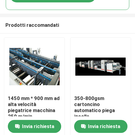
Prodotti raccomandati
Casa.
1450 mm * 900 mm ad
350-800gsm
alta velocità
cartoncino
piegatrice macchina
automatico piega
Prodotti
250 m/min
incolla
Invia richiesta
Invia richiesta
Su di noi